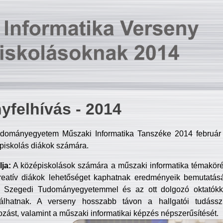
yfelhívás - 2014
dományegyetem Műszaki Informatika Tanszéke 2014 február 2
piskolás diákok számára.
ja:
A középiskolások számára a műszaki informatika témakör
reatív diákok lehetőséget kaphatnak eredményeik bemutatásá
a Szegedi Tudományegyetemmel és az ott dolgozó oktatókka
válhatnak. A verseny hosszabb távon a hallgatói tudásszi
zást, valamint a műszaki informatikai képzés népszerűsítését.