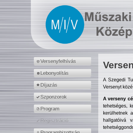
Versenyfelhívás
Versen
Lebonyolítás
A Szegedi Tu
Díjazás
Versenyt közé
Szponzorok
A verseny cél
tehetséges, k
Program
kerülhetnek 
hallgatóivá 
Regisztráció
tehetséggondo
Programbizottság