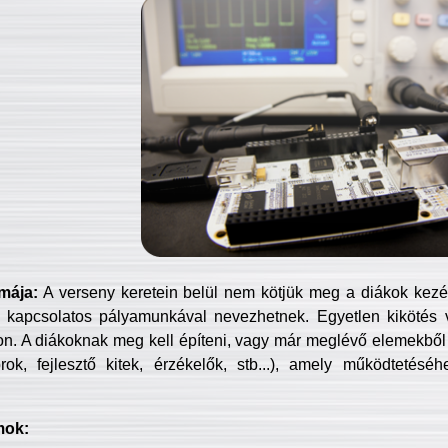
mája:
A verseny keretein belül nem kötjük meg a diákok kezét 
 kapcsolatos pályamunkával nevezhetnek. Egyetlen kikötés 
jon. A diákoknak meg kell építeni, vagy már meglévő elemekből ö
ok, fejlesztő kitek, érzékelők, stb...), amely működtetésé
mok: