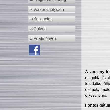
Versenyhelyszín
Kapcsolat
Galéria
Eredmények
A verseny té
megoldásával
feladatból áll
elemek, motor
elkészítenie.
Fontos dátu