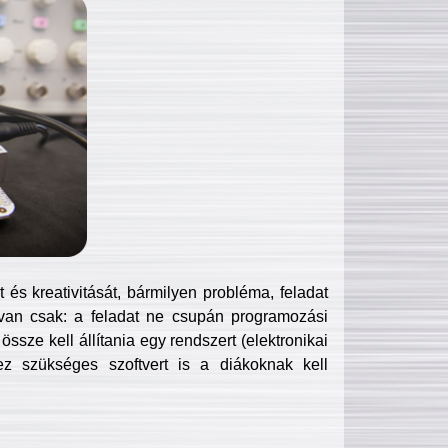
és kreativitását, bármilyen probléma, feladat
van csak: a feladat ne csupán programozási
ssze kell állítania egy rendszert (elektronikai
hez szükséges szoftvert is a diákoknak kell