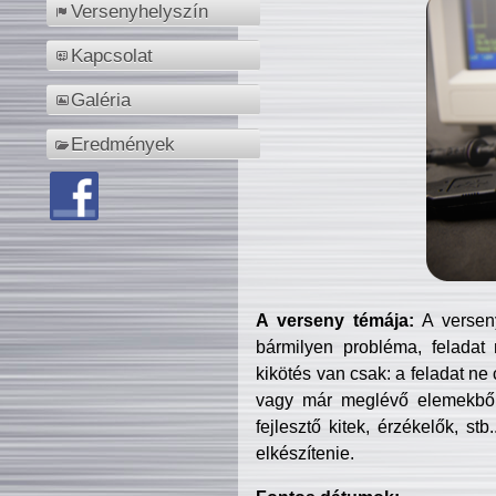
Versenyhelyszín
Kapcsolat
Galéria
Eredmények
A verseny témája:
A verseny
bármilyen probléma, feladat
kikötés van csak: a feladat ne
vagy már meglévő elemekből ö
fejlesztő kitek, érzékelők, st
elkészítenie.