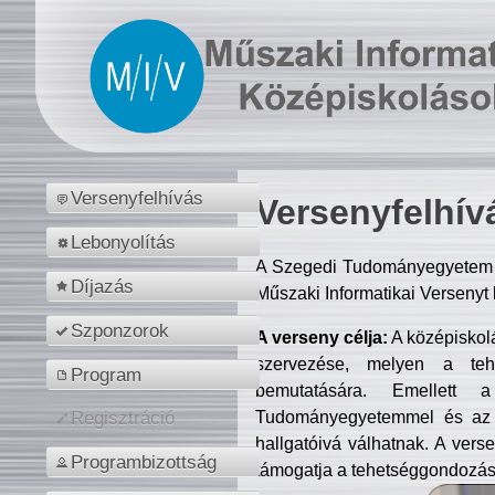
Versenyfelhívás
Versenyfelhív
Lebonyolítás
A Szegedi Tudományegyetem M
Díjazás
Műszaki Informatikai Versenyt
Szponzorok
A verseny célja:
A középiskol
szervezése, melyen a tehe
Program
bemutatására. Emellett 
Tudományegyetemmel és az o
Regisztráció
hallgatóivá válhatnak. A verse
Programbizottság
támogatja a tehetséggondozást