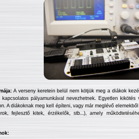
mája:
A verseny keretein belül nem kötjük meg a diákok kezét 
 kapcsolatos pályamunkával nevezhetnek. Egyetlen kikötés 
jon. A diákoknak meg kell építeni, vagy már meglévő elemekből ö
ok, fejlesztő kitek, érzékelők, stb...), amely működtetésé
mok: