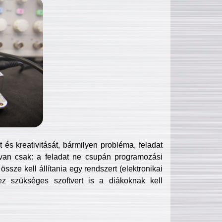
és kreativitását, bármilyen probléma, feladat
van csak: a feladat ne csupán programozási
ssze kell állítania egy rendszert (elektronikai
hez szükséges szoftvert is a diákoknak kell