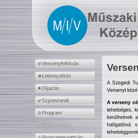
Versenyfelhívás
Versen
Lebonyolítás
A Szegedi Tu
Díjazás
Versenyt közé
Szponzorok
A verseny cél
tehetséges, k
Program
kerülhetnek 
hallgatóivá 
Regisztráció
tehetséggondo
Programbizottság