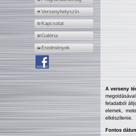
Versenyhelyszín
Kapcsolat
Galéria
Eredmények
A verseny té
megoldásával
feladatból áll
elemek, motor
elkészítenie.
Fontos dátu