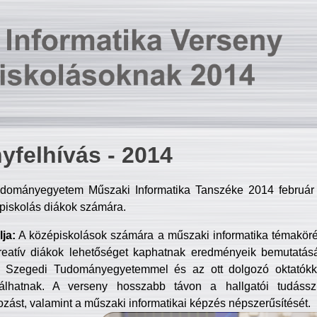
yfelhívás - 2014
dományegyetem Műszaki Informatika Tanszéke 2014 február 2
piskolás diákok számára.
ja:
A középiskolások számára a műszaki informatika témakör
reatív diákok lehetőséget kaphatnak eredményeik bemutatásá
a Szegedi Tudományegyetemmel és az ott dolgozó oktatókka
válhatnak. A verseny hosszabb távon a hallgatói tudásszi
zást, valamint a műszaki informatikai képzés népszerűsítését.