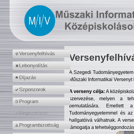
Versenyfelhívás
Versenyfelhív
Lebonyolítás
A Szegedi Tudományegyetem M
Díjazás
Műszaki Informatikai Versenyt
Szponzorok
A verseny célja:
A középiskol
szervezése, melyen a tehe
Program
bemutatására. Emellett 
Tudományegyetemmel és az o
Regisztráció
hallgatóivá válhatnak. A verse
Programbizottság
támogatja a tehetséggondozást