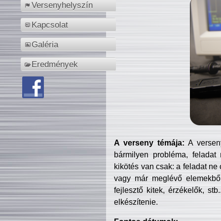
Versenyhelyszín
Kapcsolat
Galéria
Eredmények
A verseny témája:
A verseny
bármilyen probléma, feladat
kikötés van csak: a feladat ne
vagy már meglévő elemekből ö
fejlesztő kitek, érzékelők, st
elkészítenie.