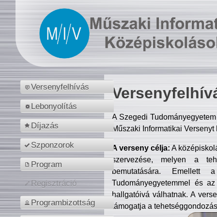
Versenyfelhívás
Versenyfelhív
Lebonyolítás
A Szegedi Tudományegyetem M
Díjazás
Műszaki Informatikai Versenyt
Szponzorok
A verseny célja:
A középiskol
szervezése, melyen a tehe
Program
bemutatására. Emellett 
Tudományegyetemmel és az o
Regisztráció
hallgatóivá válhatnak. A verse
Programbizottság
támogatja a tehetséggondozást