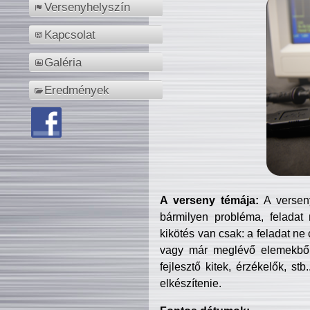
Versenyhelyszín
Kapcsolat
Galéria
Eredmények
A verseny témája:
A verseny
bármilyen probléma, feladat
kikötés van csak: a feladat ne
vagy már meglévő elemekből ö
fejlesztő kitek, érzékelők, st
elkészítenie.