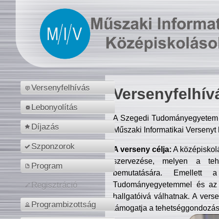
Versenyfelhívás
Versenyfelhív
Lebonyolítás
A Szegedi Tudományegyetem M
Díjazás
Műszaki Informatikai Versenyt
Szponzorok
A verseny célja:
A középiskol
szervezése, melyen a tehe
Program
bemutatására. Emellett 
Tudományegyetemmel és az o
Regisztráció
hallgatóivá válhatnak. A verse
Programbizottság
támogatja a tehetséggondozást