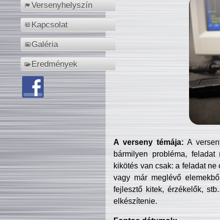
Versenyhelyszín
Kapcsolat
Galéria
Eredmények
A verseny témája:
A verseny
bármilyen probléma, feladat
kikötés van csak: a feladat ne
vagy már meglévő elemekből ö
fejlesztő kitek, érzékelők, st
elkészítenie.