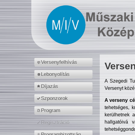
Versenyfelhívás
Versen
Lebonyolítás
A Szegedi Tu
Díjazás
Versenyt közé
Szponzorok
A verseny cél
tehetséges, k
Program
kerülhetnek 
hallgatóivá 
Regisztráció
tehetséggondo
Programbizottság