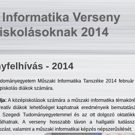
yfelhívás - 2014
dományegyetem Műszaki Informatika Tanszéke 2014 február 2
piskolás diákok számára.
ja:
A középiskolások számára a műszaki informatika témakör
reatív diákok lehetőséget kaphatnak eredményeik bemutatásá
a Szegedi Tudományegyetemmel és az ott dolgozó oktatókka
válhatnak. A verseny hosszabb távon a hallgatói tudásszi
zást, valamint a műszaki informatikai képzés népszerűsítését.