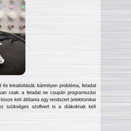
és kreativitását, bármilyen probléma, feladat
van csak: a feladat ne csupán programozási
ssze kell állítania egy rendszert (elektronikai
hez szükséges szoftvert is a diákoknak kell