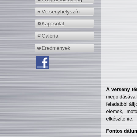
Versenyhelyszín
Kapcsolat
Galéria
Eredmények
A verseny té
megoldásával
feladatból áll
elemek, motor
elkészítenie.
Fontos dátu