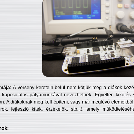
mája:
A verseny keretein belül nem kötjük meg a diákok kezét 
 kapcsolatos pályamunkával nevezhetnek. Egyetlen kikötés 
jon. A diákoknak meg kell építeni, vagy már meglévő elemekből ö
ok, fejlesztő kitek, érzékelők, stb...), amely működtetésé
mok: