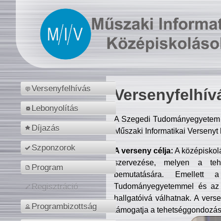
Versenyfelhívás
Versenyfelhív
Lebonyolítás
A Szegedi Tudományegyetem M
Díjazás
Műszaki Informatikai Versenyt
Szponzorok
A verseny célja:
A középiskol
szervezése, melyen a tehe
Program
bemutatására. Emellett 
Tudományegyetemmel és az o
Regisztráció
hallgatóivá válhatnak. A verse
Programbizottság
támogatja a tehetséggondozást