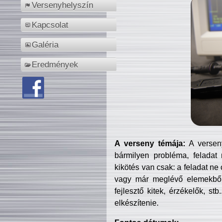
Versenyhelyszín
Kapcsolat
Galéria
Eredmények
A verseny témája:
A verseny
bármilyen probléma, feladat
kikötés van csak: a feladat ne
vagy már meglévő elemekből ö
fejlesztő kitek, érzékelők, st
elkészítenie.