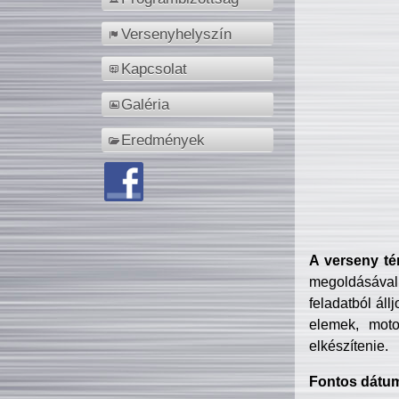
Versenyhelyszín
Kapcsolat
Galéria
Eredmények
A verseny té
megoldásával
feladatból áll
elemek, motor
elkészítenie.
Fontos dátu