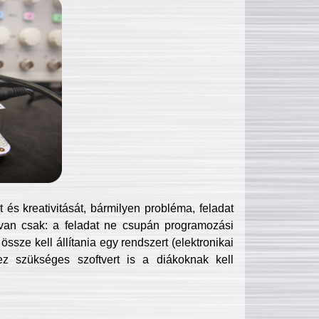
és kreativitását, bármilyen probléma, feladat
van csak: a feladat ne csupán programozási
ssze kell állítania egy rendszert (elektronikai
hez szükséges szoftvert is a diákoknak kell