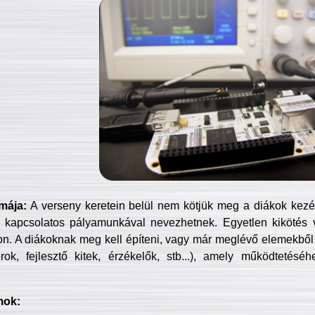
mája:
A verseny keretein belül nem kötjük meg a diákok kezét 
 kapcsolatos pályamunkával nevezhetnek. Egyetlen kikötés 
jon. A diákoknak meg kell építeni, vagy már meglévő elemekből ö
ok, fejlesztő kitek, érzékelők, stb...), amely működtetésé
mok: