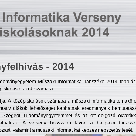
yfelhívás - 2014
dományegyetem Műszaki Informatika Tanszéke 2014 február 2
piskolás diákok számára.
ja:
A középiskolások számára a műszaki informatika témakör
reatív diákok lehetőséget kaphatnak eredményeik bemutatásá
a Szegedi Tudományegyetemmel és az ott dolgozó oktatókka
válhatnak. A verseny hosszabb távon a hallgatói tudásszi
zást, valamint a műszaki informatikai képzés népszerűsítését.