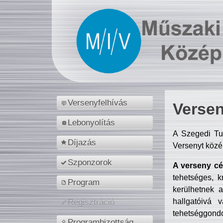
Versenyfelhívás
Versen
Lebonyolítás
A Szegedi Tu
Díjazás
Versenyt közé
Szponzorok
A verseny cél
tehetséges, k
Program
kerülhetnek 
hallgatóivá 
Regisztráció
tehetséggondo
Programbizottság