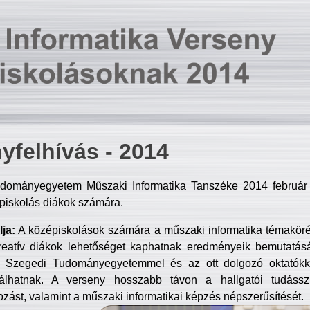
yfelhívás - 2014
dományegyetem Műszaki Informatika Tanszéke 2014 február 2
piskolás diákok számára.
ja:
A középiskolások számára a műszaki informatika témakör
reatív diákok lehetőséget kaphatnak eredményeik bemutatásá
a Szegedi Tudományegyetemmel és az ott dolgozó oktatókka
válhatnak. A verseny hosszabb távon a hallgatói tudásszi
zást, valamint a műszaki informatikai képzés népszerűsítését.