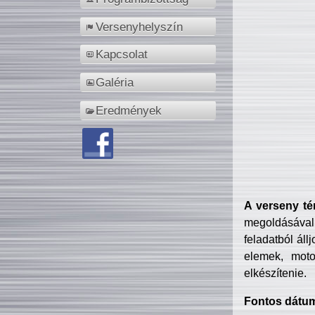
Versenyhelyszín
Kapcsolat
Galéria
Eredmények
A verseny té
megoldásával
feladatból áll
elemek, motor
elkészítenie.
Fontos dátu