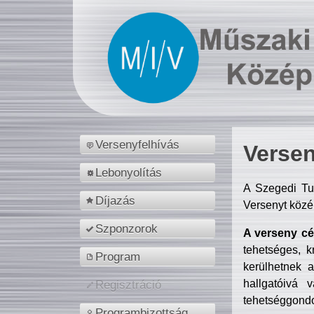
Versenyfelhívás
Versen
Lebonyolítás
A Szegedi Tu
Díjazás
Versenyt közé
Szponzorok
A verseny cél
tehetséges, k
Program
kerülhetnek 
hallgatóivá 
Regisztráció
tehetséggondo
Programbizottság