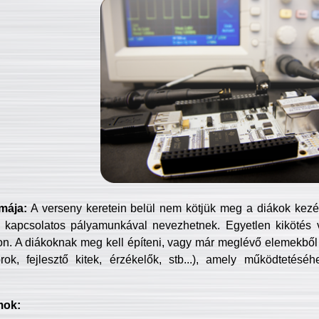
mája:
A verseny keretein belül nem kötjük meg a diákok kezét 
 kapcsolatos pályamunkával nevezhetnek. Egyetlen kikötés 
jon. A diákoknak meg kell építeni, vagy már meglévő elemekből ö
ok, fejlesztő kitek, érzékelők, stb...), amely működtetésé
mok: