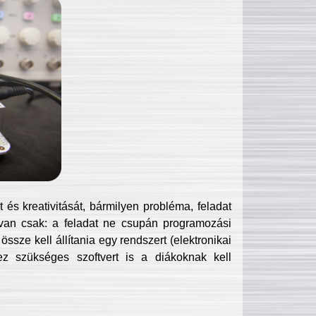
és kreativitását, bármilyen probléma, feladat
van csak: a feladat ne csupán programozási
ssze kell állítania egy rendszert (elektronikai
hez szükséges szoftvert is a diákoknak kell