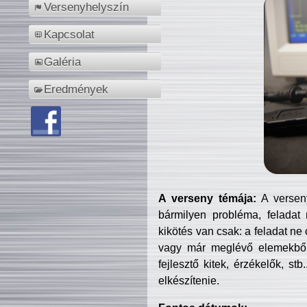
Versenyhelyszín
Kapcsolat
Galéria
Eredmények
A verseny témája:
A verseny
bármilyen probléma, feladat
kikötés van csak: a feladat ne
vagy már meglévő elemekből ö
fejlesztő kitek, érzékelők, st
elkészítenie.