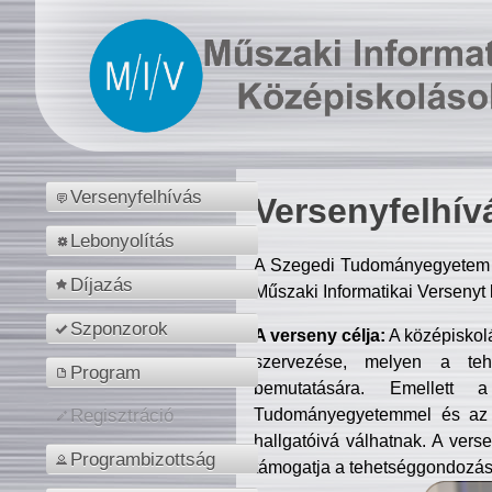
Versenyfelhívás
Versenyfelhív
Lebonyolítás
A Szegedi Tudományegyetem M
Díjazás
Műszaki Informatikai Versenyt
Szponzorok
A verseny célja:
A középiskol
szervezése, melyen a tehe
Program
bemutatására. Emellett 
Tudományegyetemmel és az o
Regisztráció
hallgatóivá válhatnak. A verse
Programbizottság
támogatja a tehetséggondozást