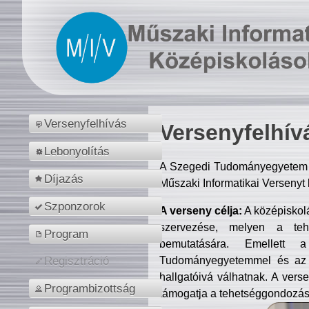
Versenyfelhívás
Versenyfelhív
Lebonyolítás
A Szegedi Tudományegyetem M
Díjazás
Műszaki Informatikai Versenyt
Szponzorok
A verseny célja:
A középiskol
szervezése, melyen a tehe
Program
bemutatására. Emellett 
Tudományegyetemmel és az o
Regisztráció
hallgatóivá válhatnak. A verse
Programbizottság
támogatja a tehetséggondozást