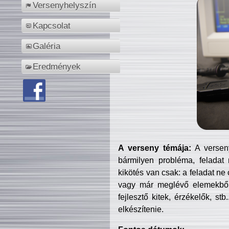
Versenyhelyszín
Kapcsolat
Galéria
Eredmények
A verseny témája:
A verseny
bármilyen probléma, feladat
kikötés van csak: a feladat ne
vagy már meglévő elemekből ö
fejlesztő kitek, érzékelők, st
elkészítenie.