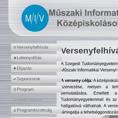
Versenyfelhívás
Versenyfelhív
Lebonyolítás
A Szegedi Tudományegyetem M
Díjazás
Műszaki Informatikai Versenyt
Szponzorok
A verseny célja:
A középiskol
szervezése, melyen a tehe
Program
bemutatására. Emellett 
Tudományegyetemmel és az o
Regisztráció
hallgatóivá válhatnak. A verse
Programbizottság
támogatja a tehetséggondozást