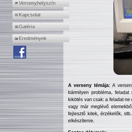
Versenyhelyszín
Kapcsolat
Galéria
Eredmények
A verseny témája:
A verseny
bármilyen probléma, feladat
kikötés van csak: a feladat ne
vagy már meglévő elemekből ö
fejlesztő kitek, érzékelők, st
elkészítenie.