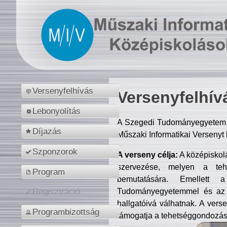
Versenyfelhívás
Versenyfelhív
Lebonyolítás
A Szegedi Tudományegyetem M
Díjazás
Műszaki Informatikai Versenyt
Szponzorok
A verseny célja:
A középiskol
szervezése, melyen a tehe
Program
bemutatására. Emellett 
Tudományegyetemmel és az o
Regisztráció
hallgatóivá válhatnak. A verse
Programbizottság
támogatja a tehetséggondozást