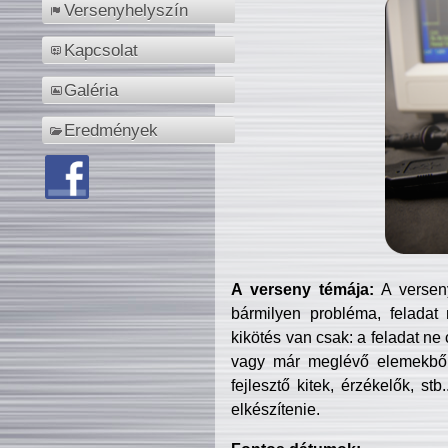
Versenyhelyszín
Kapcsolat
Galéria
Eredmények
A verseny témája:
A verseny
bármilyen probléma, feladat
kikötés van csak: a feladat ne
vagy már meglévő elemekből ö
fejlesztő kitek, érzékelők, st
elkészítenie.