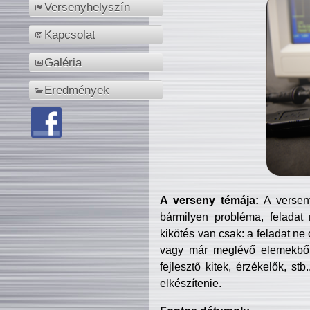
Versenyhelyszín
Kapcsolat
Galéria
Eredmények
A verseny témája:
A verseny
bármilyen probléma, feladat
kikötés van csak: a feladat ne
vagy már meglévő elemekből ö
fejlesztő kitek, érzékelők, st
elkészítenie.