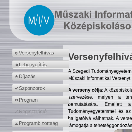
Versenyfelhívás
Versenyfelhív
Lebonyolítás
A Szegedi Tudományegyetem M
Díjazás
Műszaki Informatikai Versenyt
Szponzorok
A verseny célja:
A középiskol
szervezése, melyen a tehe
Program
bemutatására. Emellett 
Tudományegyetemmel és az o
Regisztráció
hallgatóivá válhatnak. A verse
Programbizottság
támogatja a tehetséggondozást