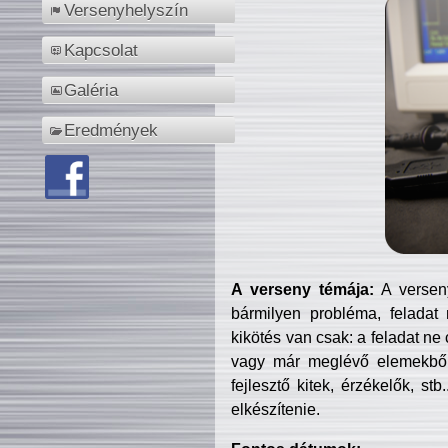
Versenyhelyszín
Kapcsolat
Galéria
Eredmények
A verseny témája:
A verseny
bármilyen probléma, feladat
kikötés van csak: a feladat ne
vagy már meglévő elemekből ö
fejlesztő kitek, érzékelők, st
elkészítenie.