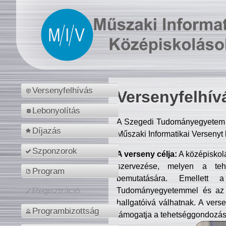
Versenyfelhívás
Versenyfelhív
Lebonyolítás
A Szegedi Tudományegyetem M
Díjazás
Műszaki Informatikai Versenyt
Szponzorok
A verseny célja:
A középiskol
szervezése, melyen a tehe
Program
bemutatására. Emellett 
Tudományegyetemmel és az o
Regisztráció
hallgatóivá válhatnak. A verse
Programbizottság
támogatja a tehetséggondozást