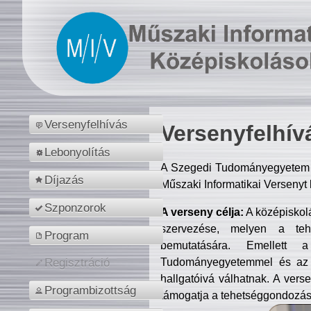
Versenyfelhívás
Versenyfelhív
Lebonyolítás
A Szegedi Tudományegyetem M
Díjazás
Műszaki Informatikai Versenyt
Szponzorok
A verseny célja:
A középiskol
szervezése, melyen a tehe
Program
bemutatására. Emellett 
Tudományegyetemmel és az o
Regisztráció
hallgatóivá válhatnak. A verse
Programbizottság
támogatja a tehetséggondozást