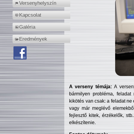
Versenyhelyszín
Kapcsolat
Galéria
Eredmények
A verseny témája:
A verseny
bármilyen probléma, feladat
kikötés van csak: a feladat ne
vagy már meglévő elemekből ö
fejlesztő kitek, érzékelők, st
elkészítenie.