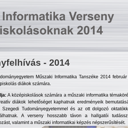
yfelhívás - 2014
dományegyetem Műszaki Informatika Tanszéke 2014 február 2
piskolás diákok számára.
ja:
A középiskolások számára a műszaki informatika témakör
reatív diákok lehetőséget kaphatnak eredményeik bemutatásá
a Szegedi Tudományegyetemmel és az ott dolgozó oktatókka
válhatnak. A verseny hosszabb távon a hallgatói tudásszi
zást, valamint a műszaki informatikai képzés népszerűsítését.