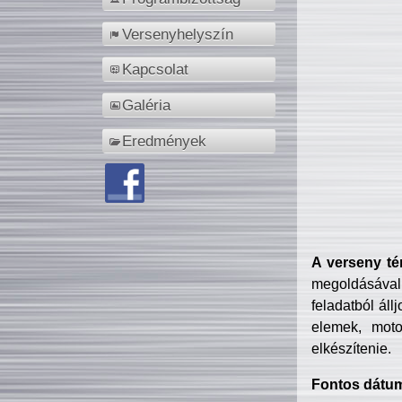
Versenyhelyszín
Kapcsolat
Galéria
Eredmények
A verseny té
megoldásával
feladatból áll
elemek, motor
elkészítenie.
Fontos dátu