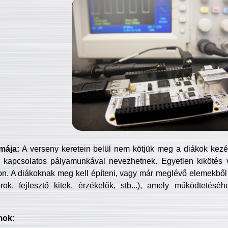
mája:
A verseny keretein belül nem kötjük meg a diákok kezét 
 kapcsolatos pályamunkával nevezhetnek. Egyetlen kikötés 
jon. A diákoknak meg kell építeni, vagy már meglévő elemekből ö
ok, fejlesztő kitek, érzékelők, stb...), amely működtetésé
mok: