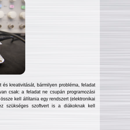
és kreativitását, bármilyen probléma, feladat
van csak: a feladat ne csupán programozási
ssze kell állítania egy rendszert (elektronikai
hez szükséges szoftvert is a diákoknak kell