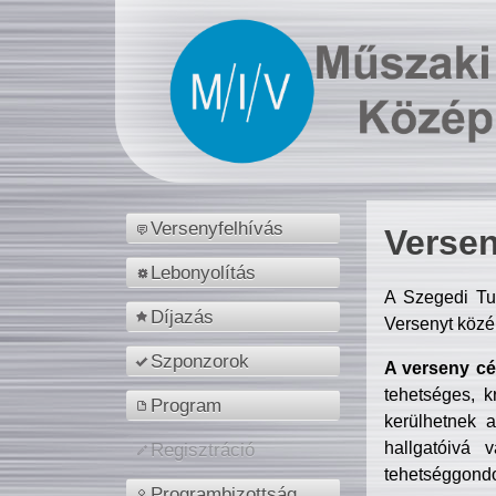
Versenyfelhívás
Versen
Lebonyolítás
A Szegedi Tu
Díjazás
Versenyt közé
Szponzorok
A verseny cél
tehetséges, k
Program
kerülhetnek 
hallgatóivá 
Regisztráció
tehetséggondo
Programbizottság