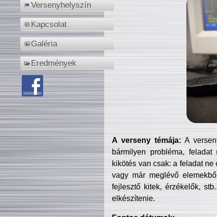
Versenyhelyszín
Kapcsolat
Galéria
Eredmények
A verseny témája:
A verseny
bármilyen probléma, feladat
kikötés van csak: a feladat ne
vagy már meglévő elemekből ö
fejlesztő kitek, érzékelők, st
elkészítenie.