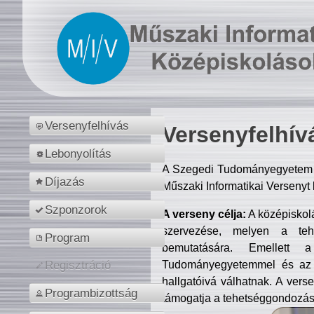
Versenyfelhívás
Versenyfelhív
Lebonyolítás
A Szegedi Tudományegyetem M
Díjazás
Műszaki Informatikai Versenyt
Szponzorok
A verseny célja:
A középiskol
szervezése, melyen a tehe
Program
bemutatására. Emellett 
Tudományegyetemmel és az o
Regisztráció
hallgatóivá válhatnak. A verse
Programbizottság
támogatja a tehetséggondozást