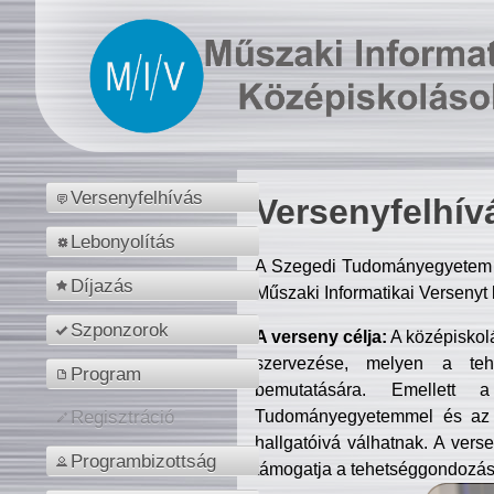
Versenyfelhívás
Versenyfelhív
Lebonyolítás
A Szegedi Tudományegyetem M
Díjazás
Műszaki Informatikai Versenyt
Szponzorok
A verseny célja:
A középiskol
szervezése, melyen a tehe
Program
bemutatására. Emellett 
Tudományegyetemmel és az o
Regisztráció
hallgatóivá válhatnak. A verse
Programbizottság
támogatja a tehetséggondozást