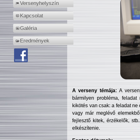
Versenyhelyszín
Kapcsolat
Galéria
Eredmények
A verseny témája:
A verseny
bármilyen probléma, feladat
kikötés van csak: a feladat ne
vagy már meglévő elemekből ö
fejlesztő kitek, érzékelők, st
elkészítenie.