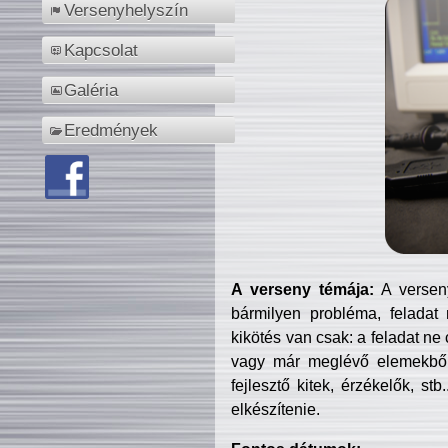
Versenyhelyszín
Kapcsolat
Galéria
Eredmények
A verseny témája:
A verseny
bármilyen probléma, feladat
kikötés van csak: a feladat ne
vagy már meglévő elemekből ö
fejlesztő kitek, érzékelők, st
elkészítenie.