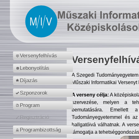
Versenyfelhívás
Versenyfelhív
Lebonyolítás
A Szegedi Tudományegyetem M
Díjazás
Műszaki Informatikai Versenyt
Szponzorok
A verseny célja:
A középiskol
szervezése, melyen a tehe
Program
bemutatására. Emellett 
Tudományegyetemmel és az o
Regisztráció
hallgatóivá válhatnak. A verse
Programbizottság
támogatja a tehetséggondozást