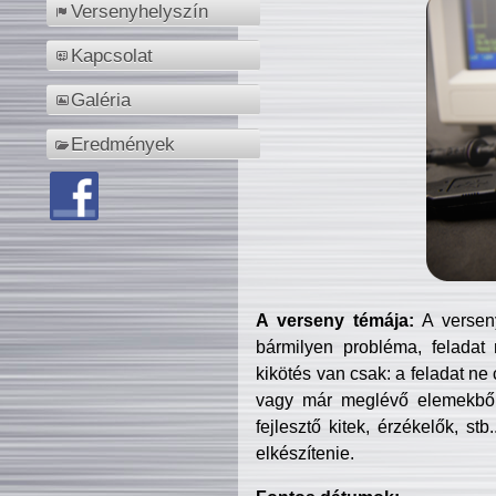
Versenyhelyszín
Kapcsolat
Galéria
Eredmények
A verseny témája:
A verseny
bármilyen probléma, feladat
kikötés van csak: a feladat ne
vagy már meglévő elemekből ö
fejlesztő kitek, érzékelők, st
elkészítenie.