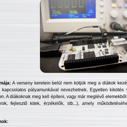
mája:
A verseny keretein belül nem kötjük meg a diákok kezét 
 kapcsolatos pályamunkával nevezhetnek. Egyetlen kikötés 
jon. A diákoknak meg kell építeni, vagy már meglévő elemekből ö
ok, fejlesztő kitek, érzékelők, stb...), amely működtetésé
mok: