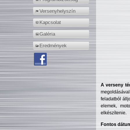
Versenyhelyszín
Kapcsolat
Galéria
Eredmények
A verseny té
megoldásával
feladatból áll
elemek, motor
elkészítenie.
Fontos dátu