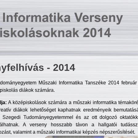
yfelhívás - 2014
dományegyetem Műszaki Informatika Tanszéke 2014 február 2
piskolás diákok számára.
ja:
A középiskolások számára a műszaki informatika témakör
reatív diákok lehetőséget kaphatnak eredményeik bemutatásá
a Szegedi Tudományegyetemmel és az ott dolgozó oktatókka
válhatnak. A verseny hosszabb távon a hallgatói tudásszi
zást, valamint a műszaki informatikai képzés népszerűsítését.