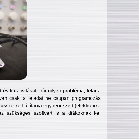
és kreativitását, bármilyen probléma, feladat
van csak: a feladat ne csupán programozási
ssze kell állítania egy rendszert (elektronikai
hez szükséges szoftvert is a diákoknak kell