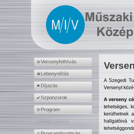
Versenyfelhívás
Versen
Lebonyolítás
A Szegedi Tu
Díjazás
Versenyt közé
Szponzorok
A verseny cél
tehetséges, k
Program
kerülhetnek 
hallgatóivá 
Regisztráció
tehetséggondo
Programbizottság