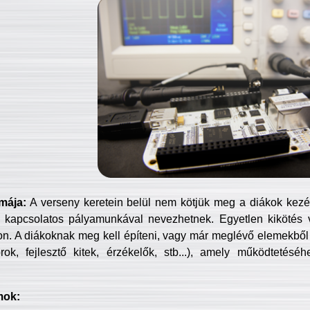
mája:
A verseny keretein belül nem kötjük meg a diákok kezét 
 kapcsolatos pályamunkával nevezhetnek. Egyetlen kikötés 
jon. A diákoknak meg kell építeni, vagy már meglévő elemekből ö
ok, fejlesztő kitek, érzékelők, stb...), amely működtetésé
mok: