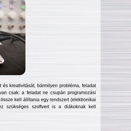
és kreativitását, bármilyen probléma, feladat
van csak: a feladat ne csupán programozási
ssze kell állítania egy rendszert (elektronikai
hez szükséges szoftvert is a diákoknak kell