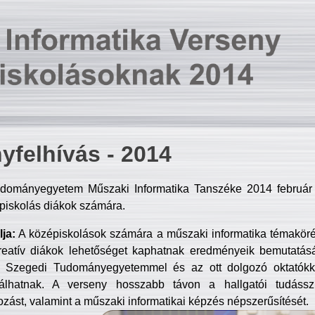
yfelhívás - 2014
dományegyetem Műszaki Informatika Tanszéke 2014 február 2
piskolás diákok számára.
ja:
A középiskolások számára a műszaki informatika témakör
reatív diákok lehetőséget kaphatnak eredményeik bemutatásá
a Szegedi Tudományegyetemmel és az ott dolgozó oktatókka
válhatnak. A verseny hosszabb távon a hallgatói tudásszi
zást, valamint a műszaki informatikai képzés népszerűsítését.