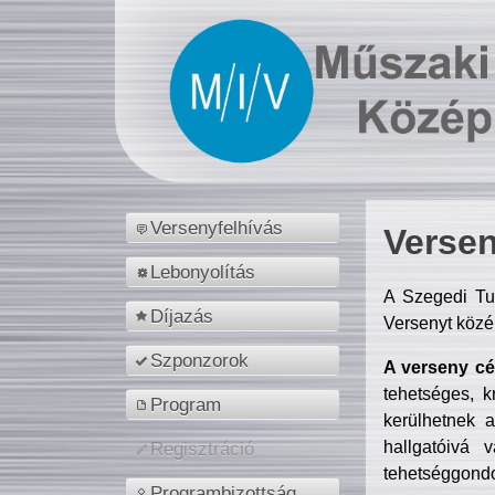
Versenyfelhívás
Versen
Lebonyolítás
A Szegedi Tu
Díjazás
Versenyt közé
Szponzorok
A verseny cél
tehetséges, k
Program
kerülhetnek 
hallgatóivá 
Regisztráció
tehetséggondo
Programbizottság