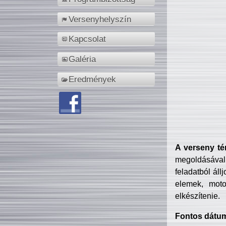
Versenyhelyszín
Kapcsolat
Galéria
Eredmények
A verseny té
megoldásával
feladatból áll
elemek, motor
elkészítenie.
Fontos dátu