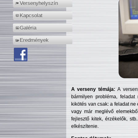
Versenyhelyszín
Kapcsolat
Galéria
Eredmények
A verseny témája:
A verseny
bármilyen probléma, feladat
kikötés van csak: a feladat ne
vagy már meglévő elemekből ö
fejlesztő kitek, érzékelők, st
elkészítenie.