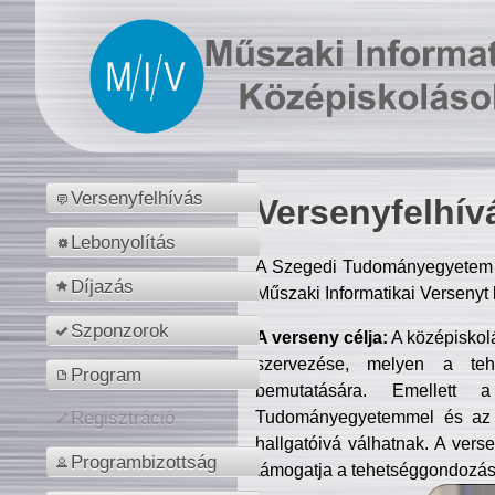
Versenyfelhívás
Versenyfelhív
Lebonyolítás
A Szegedi Tudományegyetem M
Díjazás
Műszaki Informatikai Versenyt
Szponzorok
A verseny célja:
A középiskol
szervezése, melyen a tehe
Program
bemutatására. Emellett 
Tudományegyetemmel és az o
Regisztráció
hallgatóivá válhatnak. A verse
Programbizottság
támogatja a tehetséggondozást