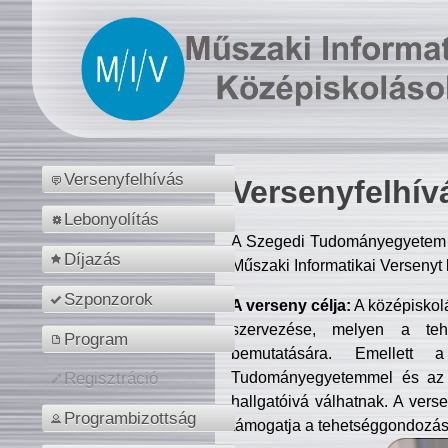
Versenyfelhívás
Versenyfelhív
Lebonyolítás
A Szegedi Tudományegyetem M
Díjazás
Műszaki Informatikai Versenyt
Szponzorok
A verseny célja:
A középiskol
szervezése, melyen a tehe
Program
bemutatására. Emellett 
Tudományegyetemmel és az o
Regisztráció
hallgatóivá válhatnak. A verse
Programbizottság
támogatja a tehetséggondozást