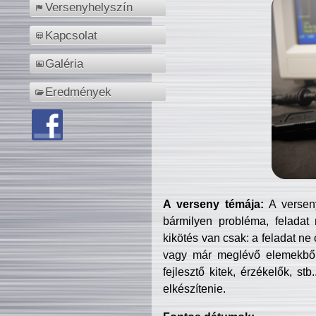
Versenyhelyszín
Kapcsolat
Galéria
Eredmények
A verseny témája:
A verseny
bármilyen probléma, feladat
kikötés van csak: a feladat ne
vagy már meglévő elemekből ö
fejlesztő kitek, érzékelők, st
elkészítenie.