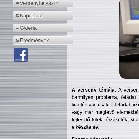
Versenyhelyszín
Kapcsolat
Galéria
Eredmények
A verseny témája:
A verseny
bármilyen probléma, feladat
kikötés van csak: a feladat ne
vagy már meglévő elemekből ö
fejlesztő kitek, érzékelők, st
elkészítenie.