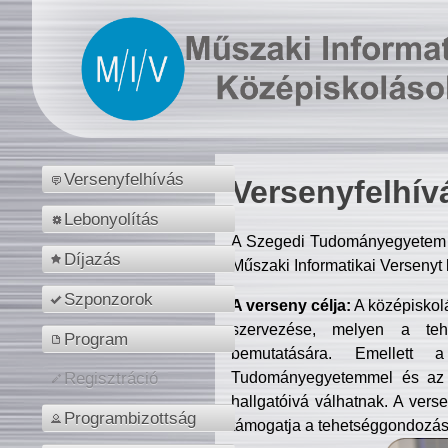
Versenyfelhívás
Versenyfelhív
Lebonyolítás
A Szegedi Tudományegyetem M
Díjazás
Műszaki Informatikai Versenyt
Szponzorok
A verseny célja:
A középiskol
szervezése, melyen a tehe
Program
bemutatására. Emellett 
Tudományegyetemmel és az o
Regisztráció
hallgatóivá válhatnak. A verse
Programbizottság
támogatja a tehetséggondozást