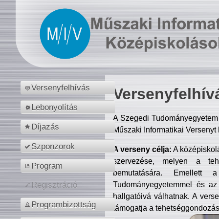
Versenyfelhívás
Versenyfelhív
Lebonyolítás
A Szegedi Tudományegyetem M
Díjazás
Műszaki Informatikai Versenyt
Szponzorok
A verseny célja:
A középiskol
szervezése, melyen a tehe
Program
bemutatására. Emellett 
Tudományegyetemmel és az o
Regisztráció
hallgatóivá válhatnak. A verse
Programbizottság
támogatja a tehetséggondozást