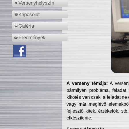
Versenyhelyszín
Kapcsolat
Galéria
Eredmények
A verseny témája:
A verseny
bármilyen probléma, feladat
kikötés van csak: a feladat ne
vagy már meglévő elemekből ö
fejlesztő kitek, érzékelők, st
elkészítenie.