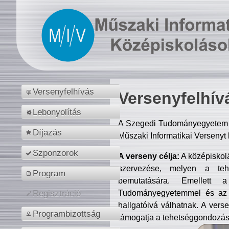
Versenyfelhívás
Versenyfelhív
Lebonyolítás
A Szegedi Tudományegyetem M
Díjazás
Műszaki Informatikai Versenyt
Szponzorok
A verseny célja:
A középiskol
szervezése, melyen a tehe
Program
bemutatására. Emellett 
Tudományegyetemmel és az o
Regisztráció
hallgatóivá válhatnak. A verse
Programbizottság
támogatja a tehetséggondozást