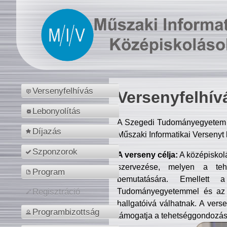
Versenyfelhívás
Versenyfelhív
Lebonyolítás
A Szegedi Tudományegyetem M
Díjazás
Műszaki Informatikai Versenyt
Szponzorok
A verseny célja:
A középiskol
szervezése, melyen a tehe
Program
bemutatására. Emellett 
Tudományegyetemmel és az o
Regisztráció
hallgatóivá válhatnak. A verse
Programbizottság
támogatja a tehetséggondozást