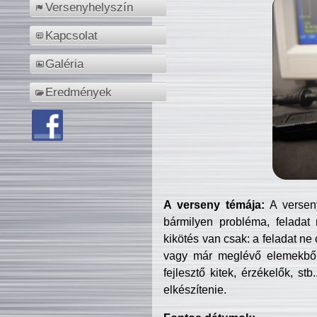
Versenyhelyszín
Kapcsolat
Galéria
Eredmények
A verseny témája:
A verseny
bármilyen probléma, feladat
kikötés van csak: a feladat ne
vagy már meglévő elemekből ö
fejlesztő kitek, érzékelők, st
elkészítenie.