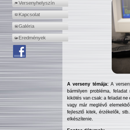
Versenyhelyszín
Kapcsolat
Galéria
Eredmények
A verseny témája:
A verseny
bármilyen probléma, feladat
kikötés van csak: a feladat ne
vagy már meglévő elemekből ö
fejlesztő kitek, érzékelők, st
elkészítenie.