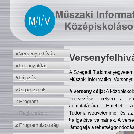
Versenyfelhívás
Versenyfelhív
Lebonyolítás
A Szegedi Tudományegyetem M
Díjazás
Műszaki Informatikai Versenyt
Szponzorok
A verseny célja:
A középiskol
szervezése, melyen a tehe
Program
bemutatására. Emellett 
Tudományegyetemmel és az o
Regisztráció
hallgatóivá válhatnak. A verse
Programbizottság
támogatja a tehetséggondozást