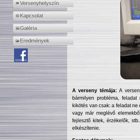
Versenyhelyszín
Kapcsolat
Galéria
Eredmények
A verseny témája:
A verseny
bármilyen probléma, feladat
kikötés van csak: a feladat ne
vagy már meglévő elemekből ö
fejlesztő kitek, érzékelők, st
elkészítenie.