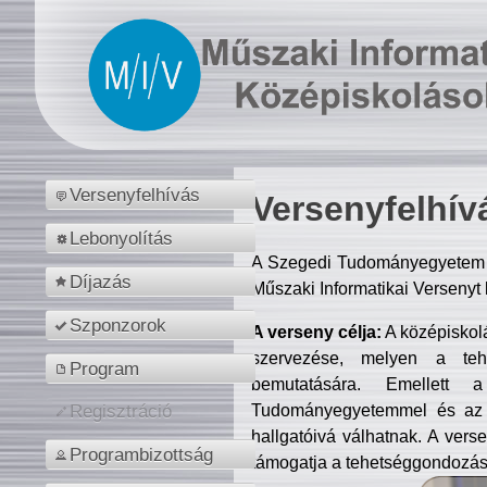
Versenyfelhívás
Versenyfelhív
Lebonyolítás
A Szegedi Tudományegyetem M
Díjazás
Műszaki Informatikai Versenyt
Szponzorok
A verseny célja:
A középiskol
szervezése, melyen a tehe
Program
bemutatására. Emellett 
Tudományegyetemmel és az o
Regisztráció
hallgatóivá válhatnak. A verse
Programbizottság
támogatja a tehetséggondozást