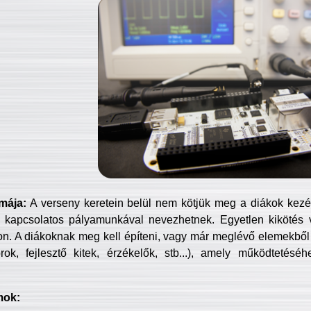
mája:
A verseny keretein belül nem kötjük meg a diákok kezét 
 kapcsolatos pályamunkával nevezhetnek. Egyetlen kikötés 
jon. A diákoknak meg kell építeni, vagy már meglévő elemekből ö
ok, fejlesztő kitek, érzékelők, stb...), amely működtetésé
mok: