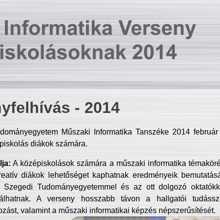
yfelhívás - 2014
dományegyetem Műszaki Informatika Tanszéke 2014 február 2
piskolás diákok számára.
ja:
A középiskolások számára a műszaki informatika témakör
reatív diákok lehetőséget kaphatnak eredményeik bemutatásá
a Szegedi Tudományegyetemmel és az ott dolgozó oktatókka
válhatnak. A verseny hosszabb távon a hallgatói tudásszi
zást, valamint a műszaki informatikai képzés népszerűsítését.