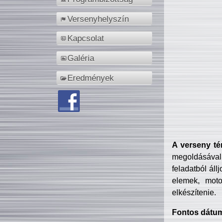
Versenyhelyszín
Kapcsolat
Galéria
Eredmények
A verseny té
megoldásával
feladatból áll
elemek, motor
elkészítenie.
Fontos dátu