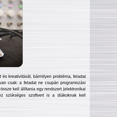
és kreativitását, bármilyen probléma, feladat
van csak: a feladat ne csupán programozási
ssze kell állítania egy rendszert (elektronikai
hez szükséges szoftvert is a diákoknak kell