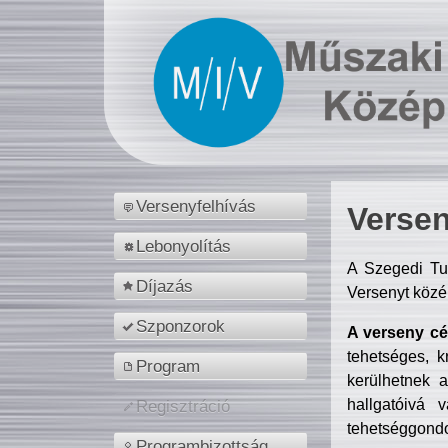
Versenyfelhívás
Versen
Lebonyolítás
A Szegedi Tu
Díjazás
Versenyt közé
Szponzorok
A verseny cél
tehetséges, k
Program
kerülhetnek 
hallgatóivá 
Regisztráció
tehetséggondo
Programbizottság