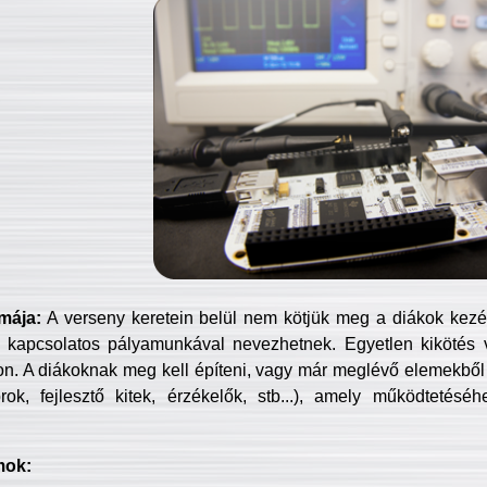
mája:
A verseny keretein belül nem kötjük meg a diákok kezét 
 kapcsolatos pályamunkával nevezhetnek. Egyetlen kikötés 
jon. A diákoknak meg kell építeni, vagy már meglévő elemekből ö
ok, fejlesztő kitek, érzékelők, stb...), amely működtetésé
mok: