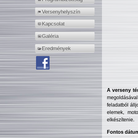
Versenyhelyszín
Kapcsolat
Galéria
Eredmények
A verseny té
megoldásával
feladatból áll
elemek, motor
elkészítenie.
Fontos dátu