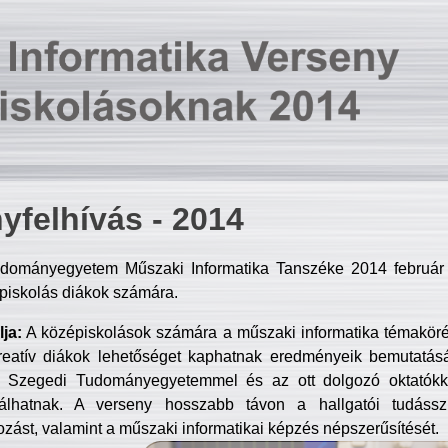
yfelhívás - 2014
dományegyetem Műszaki Informatika Tanszéke 2014 február 2
piskolás diákok számára.
ja:
A középiskolások számára a műszaki informatika témakör
reatív diákok lehetőséget kaphatnak eredményeik bemutatásá
a Szegedi Tudományegyetemmel és az ott dolgozó oktatókka
válhatnak. A verseny hosszabb távon a hallgatói tudásszi
zást, valamint a műszaki informatikai képzés népszerűsítését.