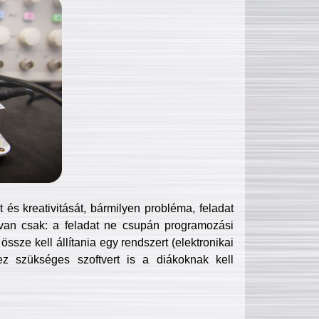
és kreativitását, bármilyen probléma, feladat
van csak: a feladat ne csupán programozási
ssze kell állítania egy rendszert (elektronikai
hez szükséges szoftvert is a diákoknak kell