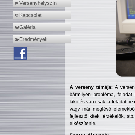
Versenyhelyszín
Kapcsolat
Galéria
Eredmények
A verseny témája:
A verseny
bármilyen probléma, feladat
kikötés van csak: a feladat ne
vagy már meglévő elemekből ö
fejlesztő kitek, érzékelők, st
elkészítenie.