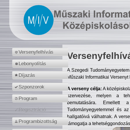
Versenyfelhívás
Versenyfelhív
Lebonyolítás
A Szegedi Tudományegyetem M
Díjazás
Műszaki Informatikai Versenyt
Szponzorok
A verseny célja:
A középiskol
szervezése, melyen a tehe
Program
bemutatására. Emellett 
Tudományegyetemmel és az o
Regisztráció
hallgatóivá válhatnak. A verse
Programbizottság
támogatja a tehetséggondozást