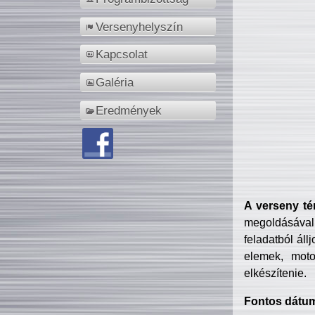
Versenyhelyszín
Kapcsolat
Galéria
Eredmények
A verseny té
megoldásával
feladatból áll
elemek, motor
elkészítenie.
Fontos dátu