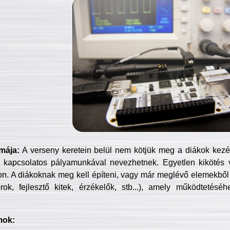
mája:
A verseny keretein belül nem kötjük meg a diákok kezét 
 kapcsolatos pályamunkával nevezhetnek. Egyetlen kikötés 
jon. A diákoknak meg kell építeni, vagy már meglévő elemekből ö
ok, fejlesztő kitek, érzékelők, stb...), amely működtetésé
mok: