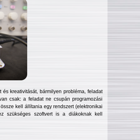
és kreativitását, bármilyen probléma, feladat
van csak: a feladat ne csupán programozási
ssze kell állítania egy rendszert (elektronikai
hez szükséges szoftvert is a diákoknak kell