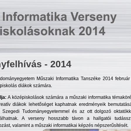
yfelhívás - 2014
dományegyetem Műszaki Informatika Tanszéke 2014 február 2
piskolás diákok számára.
ja:
A középiskolások számára a műszaki informatika témakör
reatív diákok lehetőséget kaphatnak eredményeik bemutatásá
a Szegedi Tudományegyetemmel és az ott dolgozó oktatókka
válhatnak. A verseny hosszabb távon a hallgatói tudásszi
zást, valamint a műszaki informatikai képzés népszerűsítését.