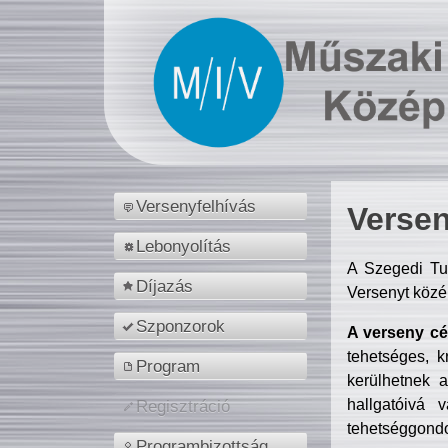
Versenyfelhívás
Versen
Lebonyolítás
A Szegedi Tu
Díjazás
Versenyt közé
Szponzorok
A verseny cél
tehetséges, k
Program
kerülhetnek 
hallgatóivá 
Regisztráció
tehetséggondo
Programbizottság