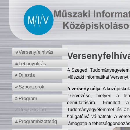
Versenyfelhívás
Versenyfelhív
Lebonyolítás
A Szegedi Tudományegyetem M
Díjazás
Műszaki Informatikai Versenyt
Szponzorok
A verseny célja:
A középiskol
szervezése, melyen a tehe
Program
bemutatására. Emellett 
Tudományegyetemmel és az o
Regisztráció
hallgatóivá válhatnak. A verse
Programbizottság
támogatja a tehetséggondozást