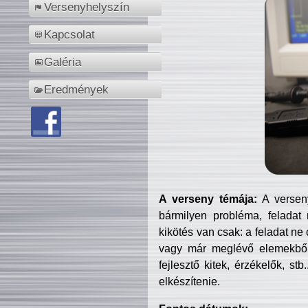
Versenyhelyszín
Kapcsolat
Galéria
Eredmények
A verseny témája:
A verseny
bármilyen probléma, feladat
kikötés van csak: a feladat ne
vagy már meglévő elemekből ö
fejlesztő kitek, érzékelők, st
elkészítenie.