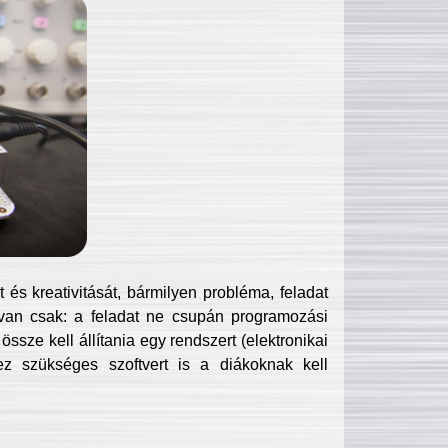
és kreativitását, bármilyen probléma, feladat
van csak: a feladat ne csupán programozási
ssze kell állítania egy rendszert (elektronikai
hez szükséges szoftvert is a diákoknak kell