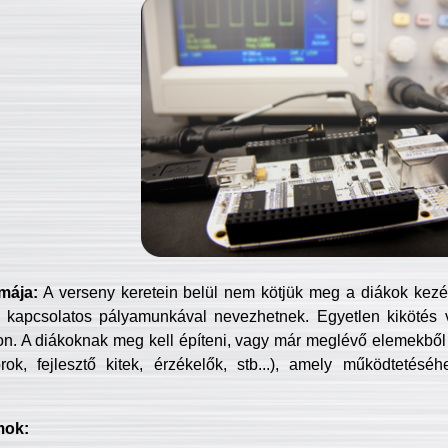
mája:
A verseny keretein belül nem kötjük meg a diákok kezét 
 kapcsolatos pályamunkával nevezhetnek. Egyetlen kikötés 
jon. A diákoknak meg kell építeni, vagy már meglévő elemekből ö
ok, fejlesztő kitek, érzékelők, stb...), amely működtetésé
mok: