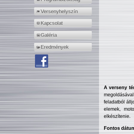
Versenyhelyszín
Kapcsolat
Galéria
Eredmények
A verseny té
megoldásával
feladatból áll
elemek, motor
elkészítenie.
Fontos dátu