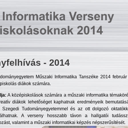
yfelhívás - 2014
dományegyetem Műszaki Informatika Tanszéke 2014 február 2
piskolás diákok számára.
ja:
A középiskolások számára a műszaki informatika témakör
reatív diákok lehetőséget kaphatnak eredményeik bemutatásá
a Szegedi Tudományegyetemmel és az ott dolgozó oktatókka
válhatnak. A verseny hosszabb távon a hallgatói tudásszi
zást, valamint a műszaki informatikai képzés népszerűsítését.