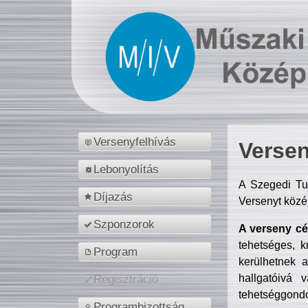
Versenyfelhívás
Versen
Lebonyolítás
A Szegedi Tu
Díjazás
Versenyt közé
Szponzorok
A verseny cél
tehetséges, k
Program
kerülhetnek 
hallgatóivá 
Regisztráció
tehetséggondo
Programbizottság