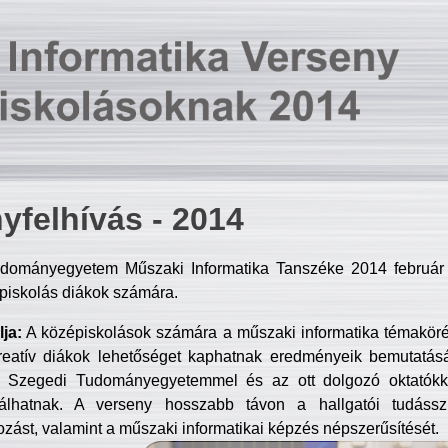
yfelhívás - 2014
dományegyetem Műszaki Informatika Tanszéke 2014 február 2
piskolás diákok számára.
ja:
A középiskolások számára a műszaki informatika témakör
reatív diákok lehetőséget kaphatnak eredményeik bemutatásá
a Szegedi Tudományegyetemmel és az ott dolgozó oktatókka
válhatnak. A verseny hosszabb távon a hallgatói tudásszi
zást, valamint a műszaki informatikai képzés népszerűsítését.