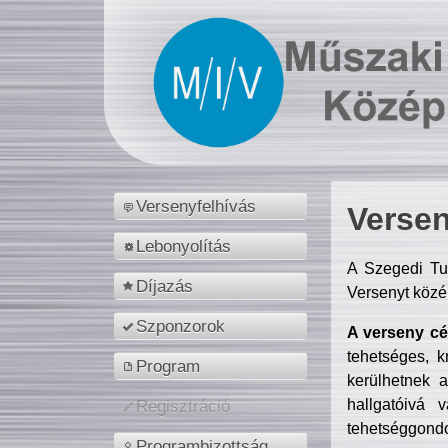
Versenyfelhívás
Versen
Lebonyolítás
A Szegedi Tu
Díjazás
Versenyt közé
Szponzorok
A verseny cél
tehetséges, k
Program
kerülhetnek 
hallgatóivá 
Regisztráció
tehetséggondo
Programbizottság