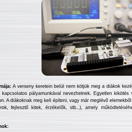
mája:
A verseny keretein belül nem kötjük meg a diákok kezét 
 kapcsolatos pályamunkával nevezhetnek. Egyetlen kikötés 
jon. A diákoknak meg kell építeni, vagy már meglévő elemekből ö
ok, fejlesztő kitek, érzékelők, stb...), amely működtetésé
mok: