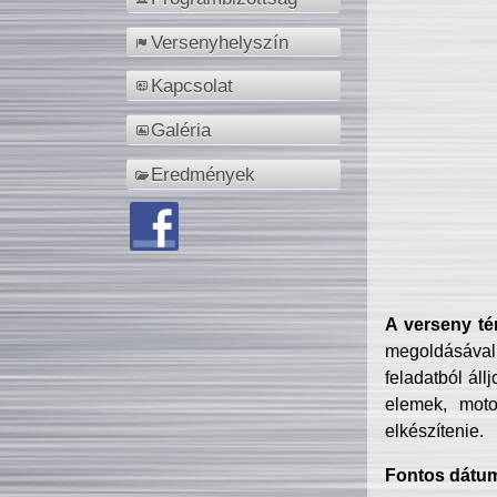
Versenyhelyszín
Kapcsolat
Galéria
Eredmények
A verseny té
megoldásával
feladatból áll
elemek, motor
elkészítenie.
Fontos dátu