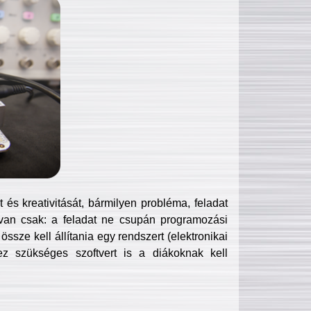
és kreativitását, bármilyen probléma, feladat
van csak: a feladat ne csupán programozási
ssze kell állítania egy rendszert (elektronikai
hez szükséges szoftvert is a diákoknak kell