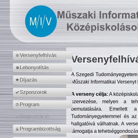
Versenyfelhívás
Versenyfelhív
Lebonyolítás
A Szegedi Tudományegyetem M
Díjazás
Műszaki Informatikai Versenyt
Szponzorok
A verseny célja:
A középiskol
szervezése, melyen a tehe
Program
bemutatására. Emellett 
Tudományegyetemmel és az o
Regisztráció
hallgatóivá válhatnak. A verse
Programbizottság
támogatja a tehetséggondozást