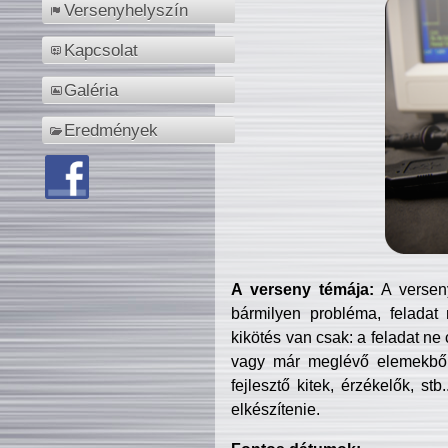
Versenyhelyszín
Kapcsolat
Galéria
Eredmények
A verseny témája:
A verseny
bármilyen probléma, feladat
kikötés van csak: a feladat ne
vagy már meglévő elemekből ö
fejlesztő kitek, érzékelők, st
elkészítenie.