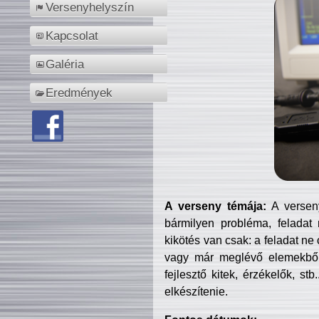
Versenyhelyszín
Kapcsolat
Galéria
Eredmények
A verseny témája:
A verseny
bármilyen probléma, feladat
kikötés van csak: a feladat ne
vagy már meglévő elemekből ö
fejlesztő kitek, érzékelők, st
elkészítenie.