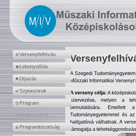
Versenyfelhívás
Versenyfelhív
Lebonyolítás
A Szegedi Tudományegyetem M
Díjazás
Műszaki Informatikai Versenyt
Szponzorok
A verseny célja:
A középiskol
szervezése, melyen a tehe
Program
bemutatására. Emellett 
Tudományegyetemmel és az o
Regisztráció
hallgatóivá válhatnak. A verse
Programbizottság
támogatja a tehetséggondozást