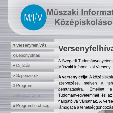
Versenyfelhívás
Versenyfelhív
Lebonyolítás
A Szegedi Tudományegyetem M
Díjazás
Műszaki Informatikai Versenyt
Szponzorok
A verseny célja:
A középiskol
szervezése, melyen a tehe
Program
bemutatására. Emellett 
Tudományegyetemmel és az o
Regisztráció
hallgatóivá válhatnak. A verse
Programbizottság
támogatja a tehetséggondozást