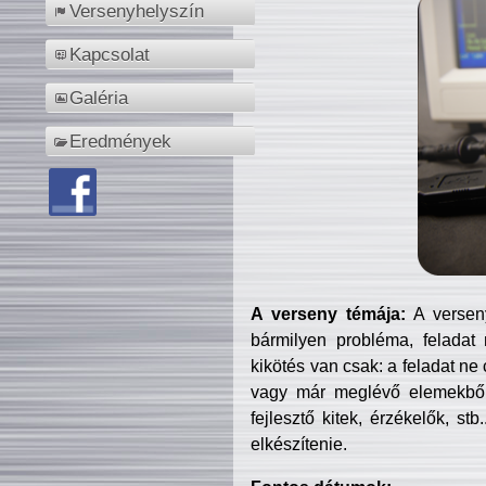
Versenyhelyszín
Kapcsolat
Galéria
Eredmények
A verseny témája:
A verseny
bármilyen probléma, feladat
kikötés van csak: a feladat ne
vagy már meglévő elemekből ö
fejlesztő kitek, érzékelők, st
elkészítenie.