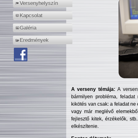
Versenyhelyszín
Kapcsolat
Galéria
Eredmények
A verseny témája:
A verseny
bármilyen probléma, feladat
kikötés van csak: a feladat ne
vagy már meglévő elemekből ö
fejlesztő kitek, érzékelők, st
elkészítenie.