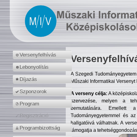
Versenyfelhívás
Versenyfelhív
Lebonyolítás
A Szegedi Tudományegyetem M
Díjazás
Műszaki Informatikai Versenyt
Szponzorok
A verseny célja:
A középiskol
szervezése, melyen a tehe
Program
bemutatására. Emellett 
Tudományegyetemmel és az o
Regisztráció
hallgatóivá válhatnak. A verse
Programbizottság
támogatja a tehetséggondozást