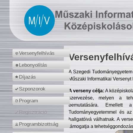
Versenyfelhívás
Versenyfelhív
Lebonyolítás
A Szegedi Tudományegyetem M
Díjazás
Műszaki Informatikai Versenyt
Szponzorok
A verseny célja:
A középiskol
szervezése, melyen a tehe
Program
bemutatására. Emellett 
Tudományegyetemmel és az o
Regisztráció
hallgatóivá válhatnak. A verse
Programbizottság
támogatja a tehetséggondozást