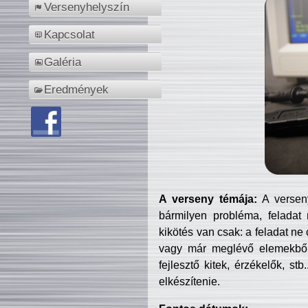
Versenyhelyszín
Kapcsolat
Galéria
Eredmények
A verseny témája:
A verseny
bármilyen probléma, feladat
kikötés van csak: a feladat ne
vagy már meglévő elemekből ö
fejlesztő kitek, érzékelők, st
elkészítenie.