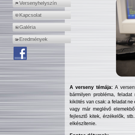
Versenyhelyszín
Kapcsolat
Galéria
Eredmények
A verseny témája:
A verseny
bármilyen probléma, feladat
kikötés van csak: a feladat ne
vagy már meglévő elemekből ö
fejlesztő kitek, érzékelők, st
elkészítenie.