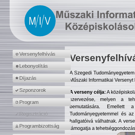
Versenyfelhívás
Versenyfelhív
Lebonyolítás
A Szegedi Tudományegyetem M
Díjazás
Műszaki Informatikai Versenyt
Szponzorok
A verseny célja:
A középiskol
szervezése, melyen a tehe
Program
bemutatására. Emellett 
Tudományegyetemmel és az o
Regisztráció
hallgatóivá válhatnak. A verse
Programbizottság
támogatja a tehetséggondozást