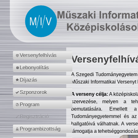
Versenyfelhívás
Versenyfelhív
Lebonyolítás
A Szegedi Tudományegyetem M
Díjazás
Műszaki Informatikai Versenyt
Szponzorok
A verseny célja:
A középiskol
szervezése, melyen a tehe
Program
bemutatására. Emellett 
Tudományegyetemmel és az o
Regisztráció
hallgatóivá válhatnak. A verse
Programbizottság
támogatja a tehetséggondozást