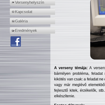
Versenyhelyszín
Kapcsolat
Galéria
Eredmények
A verseny témája:
A verseny
bármilyen probléma, feladat
kikötés van csak: a feladat ne
vagy már meglévő elemekből ö
fejlesztő kitek, érzékelők, st
elkészítenie.