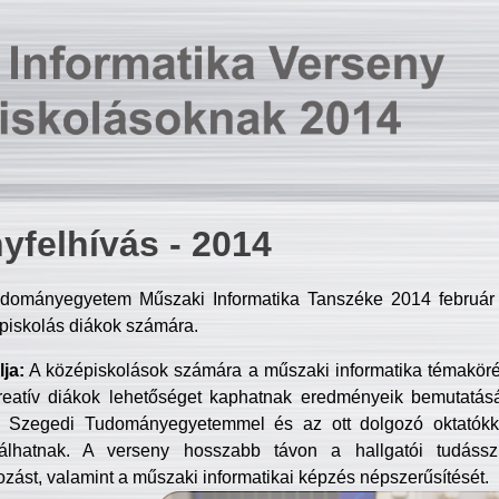
yfelhívás - 2014
dományegyetem Műszaki Informatika Tanszéke 2014 február 2
piskolás diákok számára.
ja:
A középiskolások számára a műszaki informatika témakör
reatív diákok lehetőséget kaphatnak eredményeik bemutatásá
a Szegedi Tudományegyetemmel és az ott dolgozó oktatókka
válhatnak. A verseny hosszabb távon a hallgatói tudásszi
zást, valamint a műszaki informatikai képzés népszerűsítését.