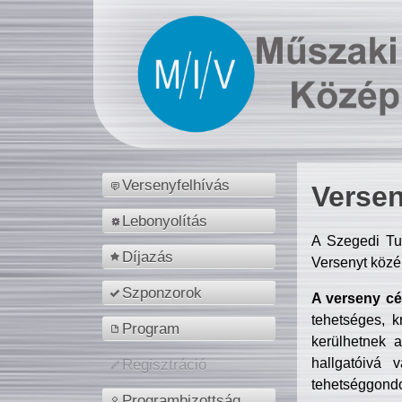
Versenyfelhívás
Versen
Lebonyolítás
A Szegedi Tu
Díjazás
Versenyt közé
Szponzorok
A verseny cél
tehetséges, k
Program
kerülhetnek 
hallgatóivá 
Regisztráció
tehetséggondo
Programbizottság