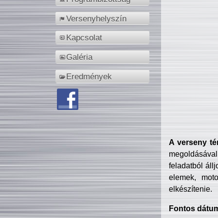
Versenyhelyszín
Kapcsolat
Galéria
Eredmények
A verseny té
megoldásával
feladatból áll
elemek, motor
elkészítenie.
Fontos dátu