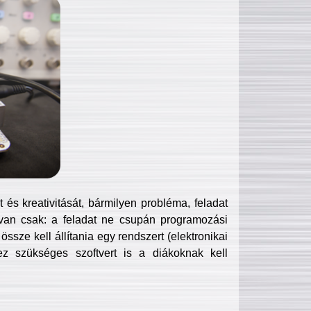
és kreativitását, bármilyen probléma, feladat
van csak: a feladat ne csupán programozási
ssze kell állítania egy rendszert (elektronikai
hez szükséges szoftvert is a diákoknak kell