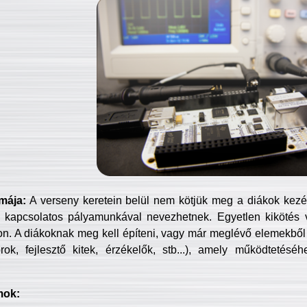
mája:
A verseny keretein belül nem kötjük meg a diákok kezét 
 kapcsolatos pályamunkával nevezhetnek. Egyetlen kikötés 
jon. A diákoknak meg kell építeni, vagy már meglévő elemekből ö
ok, fejlesztő kitek, érzékelők, stb...), amely működtetésé
mok: