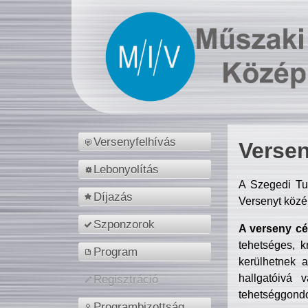
Versenyfelhívás
Versen
Lebonyolítás
A Szegedi Tu
Díjazás
Versenyt közé
Szponzorok
A verseny cél
tehetséges, k
Program
kerülhetnek 
hallgatóivá 
Regisztráció
tehetséggondo
Programbizottság