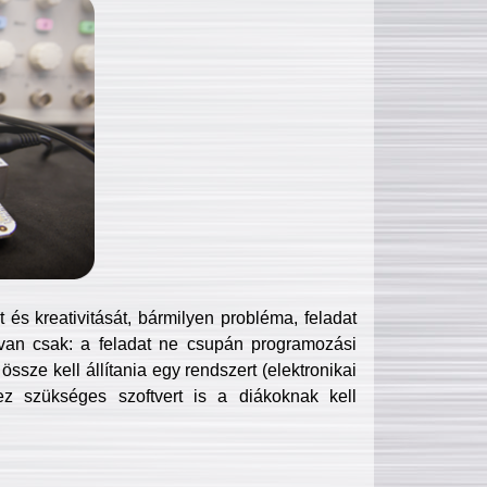
és kreativitását, bármilyen probléma, feladat
van csak: a feladat ne csupán programozási
ssze kell állítania egy rendszert (elektronikai
hez szükséges szoftvert is a diákoknak kell