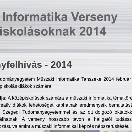
yfelhívás - 2014
dományegyetem Műszaki Informatika Tanszéke 2014 február 2
piskolás diákok számára.
ja:
A középiskolások számára a műszaki informatika témakör
reatív diákok lehetőséget kaphatnak eredményeik bemutatásá
a Szegedi Tudományegyetemmel és az ott dolgozó oktatókka
válhatnak. A verseny hosszabb távon a hallgatói tudásszi
zást, valamint a műszaki informatikai képzés népszerűsítését.