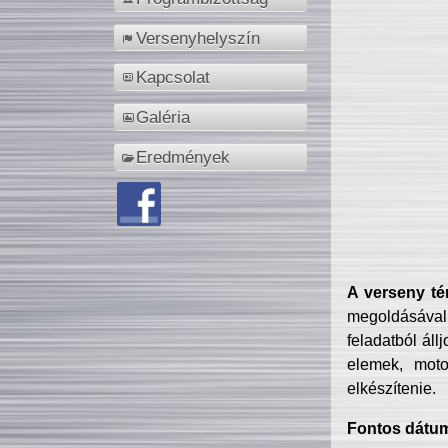
Versenyhelyszín
Kapcsolat
Galéria
Eredmények
A verseny té
megoldásával
feladatból áll
elemek, motor
elkészítenie.
Fontos dátu