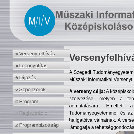
Versenyfelhívás
Versenyfelhív
Lebonyolítás
A Szegedi Tudományegyetem M
Díjazás
Műszaki Informatikai Versenyt
Szponzorok
A verseny célja:
A középiskol
szervezése, melyen a tehe
Program
bemutatására. Emellett 
Tudományegyetemmel és az o
Regisztráció
hallgatóivá válhatnak. A verse
Programbizottság
támogatja a tehetséggondozást