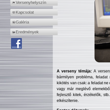
Versenyhelyszín
Kapcsolat
Galéria
Eredmények
A verseny témája:
A verseny
bármilyen probléma, feladat
kikötés van csak: a feladat ne
vagy már meglévő elemekből ö
fejlesztő kitek, érzékelők, st
elkészítenie.