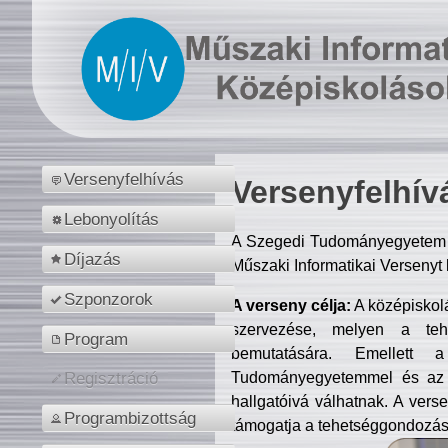
Versenyfelhívás
Versenyfelhív
Lebonyolítás
A Szegedi Tudományegyetem M
Díjazás
Műszaki Informatikai Versenyt
Szponzorok
A verseny célja:
A középiskol
szervezése, melyen a tehe
Program
bemutatására. Emellett 
Tudományegyetemmel és az o
Regisztráció
hallgatóivá válhatnak. A verse
Programbizottság
támogatja a tehetséggondozást