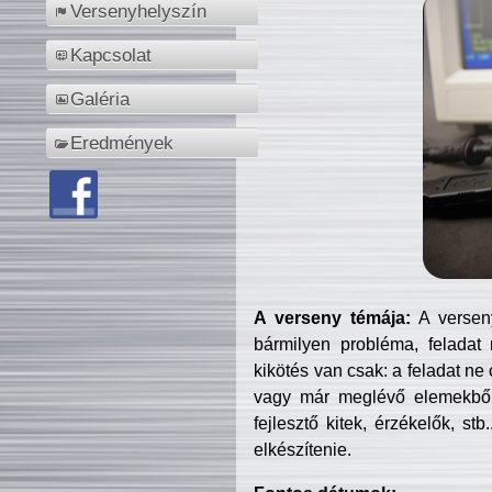
Versenyhelyszín
Kapcsolat
Galéria
Eredmények
A verseny témája:
A verseny
bármilyen probléma, feladat
kikötés van csak: a feladat ne
vagy már meglévő elemekből ö
fejlesztő kitek, érzékelők, st
elkészítenie.